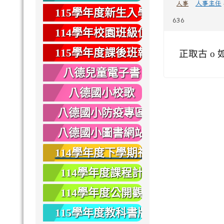
人事主任
人事
健康
115學年度新生入學
636
專區
114學年校園班級位
置圖
115學年度課後班報
正取古 o 如
名
八德兒童電子書
八德國小校歌
八德國小防疫專區
八德國小圖書網站
114學年度下學期社
團報名
114學年度課程計
畫
114學年度公開觀
課
115學年度教科書版