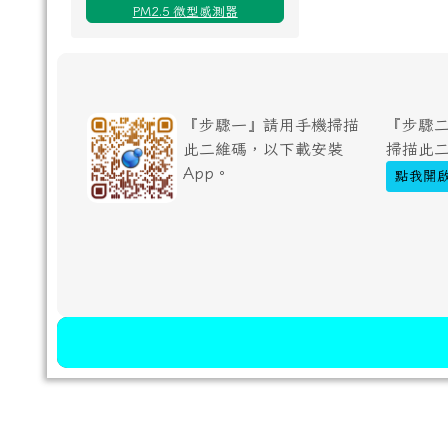
PM2.5 微型感測器
『步驟一』請用手機掃描
『步驟二
此二維碼，以下載安裝
掃描此
App。
點我開啟