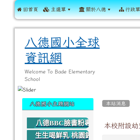
 回首頁
主選單
關於八德
行政
八德國小全球
資訊網
Welcome To Bade Elementary
School
:::
:::
本站消息
八德國小主題網站
八德BBC臉書粉專
本校附設幼
生生喝鮮乳 桃園鈣