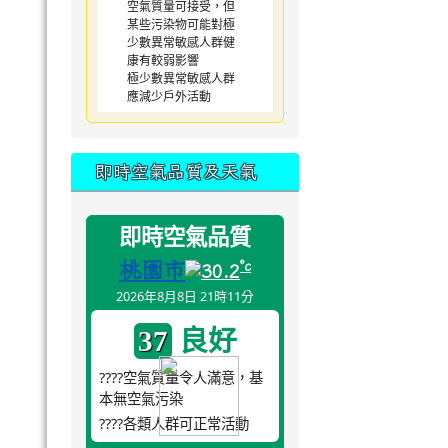
空氣質量可接受，但
某些污染物可能對極
少數異常敏感人群健
康有較弱影響
極少數異常敏感人群
應減少戶外活動
即時空氣品質及天氣
即時空氣品質
桃園市
°c
30.2
2026年8月8日 21時11分
良好
37
????空氣質量令人滿意，基
本無空氣污染
????各類人群可正常活動