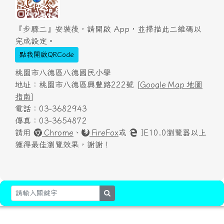
『步驟二』安裝後，請開啟 App，並掃描此二維碼以
完成設定。
點我開啟QRCode
桃園市八德區八德國民小學
地址：桃園市八德區興豐路222號 [
Google Map 地圖
指南
]
電話：03-3682943
傳真：03-3654872
請用
Chrome
、
FireFox
或
IE10.0瀏覽器以上
獲得最佳瀏覽效果，謝謝！
search