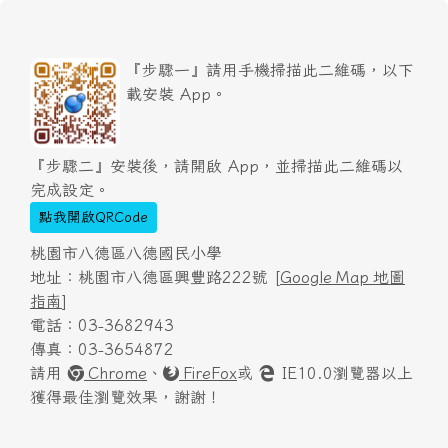
『步驟一』請用手機掃描此二維碼，以下
載安裝 App。
『步驟二』安裝後，請開啟 App，並掃描此二維碼以
完成設定。
點我開啟QRCode
桃園市八德區八德國民小學
地址：桃園市八德區興豐路222號 [
Google Map 地圖
指南
]
電話：03-3682943
傳真：03-3654872
請用
Chrome
、
FireFox
或
IE10.0瀏覽器以上
獲得最佳瀏覽效果，謝謝！