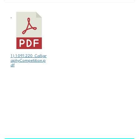
1) 1091220_Calligr
aphyCompetition.p
df