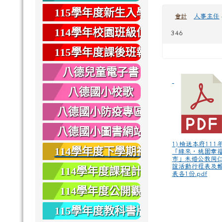
健康
115學年度新生入學
人事主任
會計
專區
114學年校園班級位
346
置圖
115學年度課後班報
名
八德兒童電子書
八德國小校歌
八德國小防疫專區
八德國小圖書網站
1) 檢送本府111
114學年度下學期社
「緣來，桃園幸
市」未婚公教同
團報名
誼活動行程表及
114學年度課程計
表各1份.pdf
畫
114學年度公開觀
課
115學年度教科書版