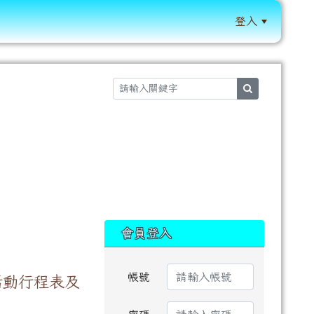
登入
:::
search
:::
會員登入
帳號
活動行程表及