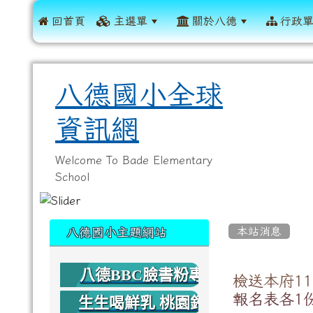
 回首頁
主選單
關於八德
行政
八德國小全球
資訊網
Welcome To Bade Elementary
School
:::
:::
本站消息
八德國小主題網站
八德BBC臉書粉專
檢送本府1
報名表各1
生生喝鮮乳 桃園鈣