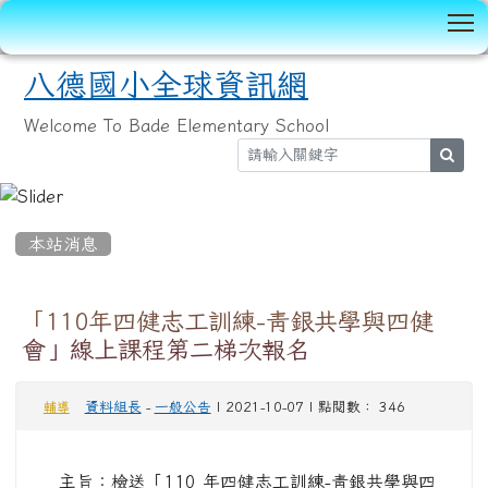
T
八德國小全球資訊網
Welcome To Bade Elementary School
sear
:::
本站消息
「110年四健志工訓練-靑銀共學與四健
會」線上課程第二梯次報名
資料組長
-
一般公告
| 2021-10-07 | 點閱數： 346
輔導
主旨：檢送「110 年四健志工訓練-靑銀共學與四