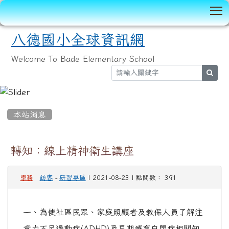
T
八德國小全球資訊網
Welcome To Bade Elementary School
sear
:::
本站消息
轉知：線上精神衛生講座
訪客
-
研習專區
| 2021-08-23 | 點閱數： 391
學務
一、為使社區民眾、家庭照顧者及教保人員了解注
意力不足過動症(ADHD)及早期療育自閉症相關知