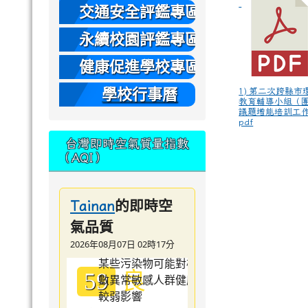
本
交通安全評鑑專區
永續校園評鑑專區
健康促進學校專區
學校行事曆
1) 第二次跨縣市
教育輔導小組（
議題增能培訓工作
pdf
台灣即時空氣質量指數
（AQI）
的即時空
Tainan
氣品質
2026年08月07日 02時17分
良
59