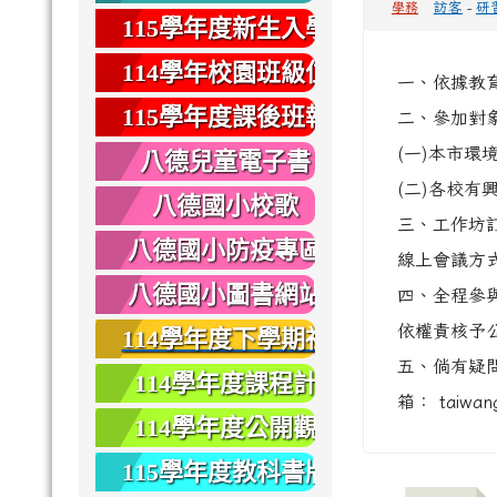
訪客
-
研
學務
健康
115學年度新生入學
專區
114學年校園班級位
一、依據教育部
置圖
115學年度課後班報
二、參加對
名
(一)本市環
八德兒童電子書
(二)各校有
八德國小校歌
三、工作坊訂
八德國小防疫專區
線上會議方
八德國小圖書網站
四、全程參
依權責核予
114學年度下學期社
五、倘有疑問
團報名
114學年度課程計
箱： taiwan
畫
114學年度公開觀
課
115學年度教科書版