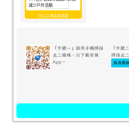
減少戶外活動
PM2.5 微型感測器
『步驟一』請用手機掃描
『步驟二
此二維碼，以下載安裝
掃描此
App。
點我開啟