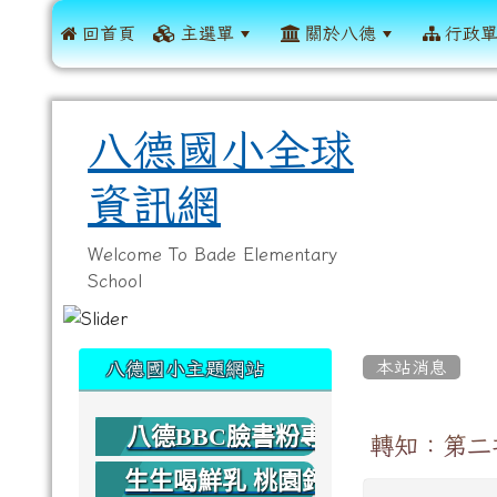
 回首頁
主選單
關於八德
行政
八德國小全球
資訊網
Welcome To Bade Elementary
School
:::
:::
本站消息
八德國小主題網站
八德BBC臉書粉專
轉知：第二
生生喝鮮乳 桃園鈣