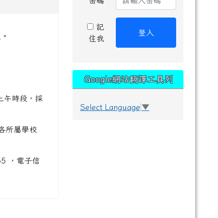
密碼
記
登入
理。
住我
Google網站翻譯工具列
日上午時段，採
Select Language
▼
各所屬學校
5 ，電子信