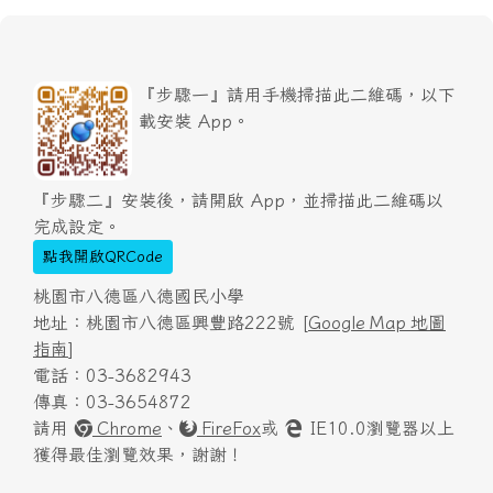
『步驟一』請用手機掃描此二維碼，以下
載安裝 App。
『步驟二』安裝後，請開啟 App，並掃描此二維碼以
完成設定。
點我開啟QRCode
桃園市八德區八德國民小學
地址：桃園市八德區興豐路222號 [
Google Map 地圖
指南
]
電話：03-3682943
傳真：03-3654872
請用
Chrome
、
FireFox
或
IE10.0瀏覽器以上
獲得最佳瀏覽效果，謝謝！