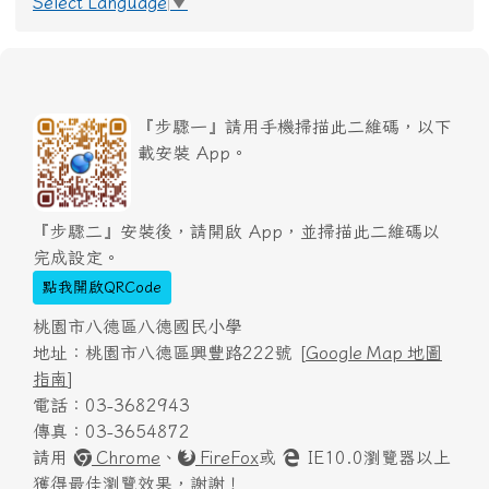
Select Language
▼
『步驟一』請用手機掃描此二維碼，以下
載安裝 App。
『步驟二』安裝後，請開啟 App，並掃描此二維碼以
完成設定。
點我開啟QRCode
桃園市八德區八德國民小學
地址：桃園市八德區興豐路222號 [
Google Map 地圖
指南
]
電話：03-3682943
傳真：03-3654872
請用
Chrome
、
FireFox
或
IE10.0瀏覽器以上
獲得最佳瀏覽效果，謝謝！