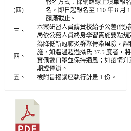
報名方式：採網路線上填單報名或使
(四)
名，即日起報名至 110 年 8 月 
額滿截止。
本案研習人員請貴校給予公差(假)
三、
局依公務人員終身學習實施要點規
為降低新冠肺炎群聚傳染風險，課
施，如體溫超過攝氏 37.5 度者
四、
實佩戴口罩並保持通風；如疫情升
期或停辦。
五、
檢附旨揭講座執行計畫 1 份。