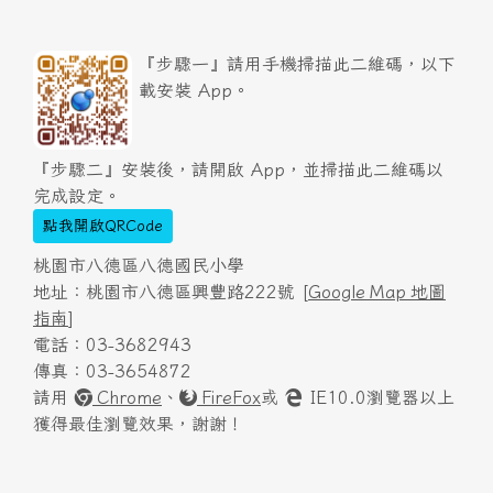
『步驟一』請用手機掃描此二維碼，以下
載安裝 App。
『步驟二』安裝後，請開啟 App，並掃描此二維碼以
完成設定。
點我開啟QRCode
桃園市八德區八德國民小學
地址：桃園市八德區興豐路222號 [
Google Map 地圖
指南
]
電話：03-3682943
傳真：03-3654872
請用
Chrome
、
FireFox
或
IE10.0瀏覽器以上
獲得最佳瀏覽效果，謝謝！