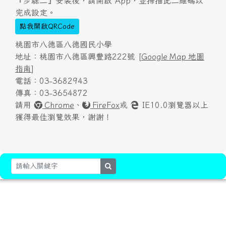
『步驟二』安裝後，請開啟 App，並掃描此二維碼以
完成設定。
點我開啟QRCode
桃園市八德區八德國民小學
地址：桃園市八德區興豐路222號 [
Google Map 地圖
指南
]
電話：03-3682943
傳真：03-3654872
請用
Chrome
、
FireFox
或
IE10.0瀏覽器以上
獲得最佳瀏覽效果，謝謝！
search