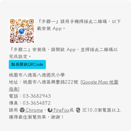
『步驟一』請用手機掃描此二維碼，以下
載安裝 App。
『步驟二』安裝後，請開啟 App，並掃描此二維碼以
完成設定。
點我開啟QRCode
桃園市八德區八德國民小學
地址：桃園市八德區興豐路222號 [
Google Map 地圖
指南
]
電話：03-3682943
傳真：03-3654872
請用
Chrome
、
FireFox
或
IE10.0瀏覽器以上
獲得最佳瀏覽效果，謝謝！