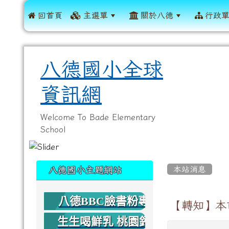
 回首頁
主選單
關於八德
行政
八德國小全球
資訊網
Welcome To Bade Elementary
School
:::
:::
本站消息
八德國小主題網站
八德BBC臉書粉專
【轉知】本
生生喝鮮乳 桃園鈣