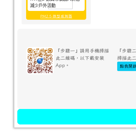
減少戶外活動
PM2.5 微型感測器
『步驟一』請用手機掃描
『步驟二
此二維碼，以下載安裝
掃描此
App。
點我開啟