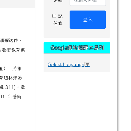
密碼
記
登入
住我
踴躍送件，
Google網站翻譯工具列
對藝術教育業
Select Language
▼
受理），將推
育組林沛蓁
機 311)，電
110 年藝術