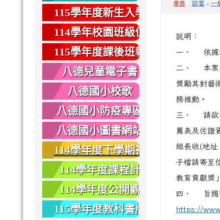
訪客
-
一
學務
健康
115學年度新生入學
專區
114學年校園班級位
說明：
置圖
115學年度課後班報
一、 依據
名
二、 本案
八德兒童電子書
獎勵其對藝
八德國小校歌
務推動。
八德國小防疫專區
三、 請欲報
八德國小圖書網站
薦表及佐證
組長收(地址：
114學年度下學期社
子檔請寄至信箱 
團報名
114學年度課程計
教育貢獻獎
畫
114學年度公開觀
四、 旨揭
課
115學年度教科書版
https://ww