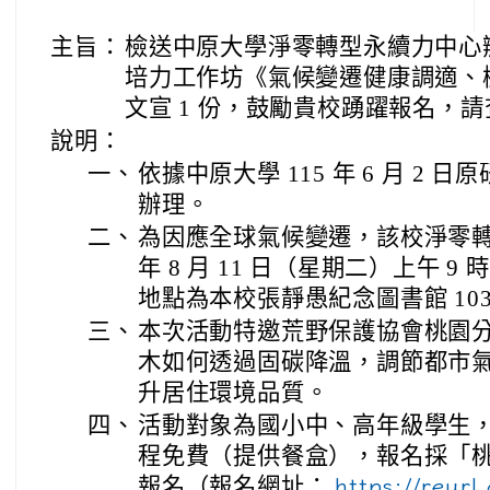
主旨：
檢送中原大學淨零轉型永續力中心
培力工作坊《氣候變遷健康調適、
文宣 1 份，鼓勵貴校踴躍報名，
說明：
一、
依據中原大學 115 年 6 月 2 日原研
辦理。
二、
為因應全球氣候變遷，該校淨零轉型
年 8 月 11 日（星期二）上午 9
地點為本校張靜愚紀念圖書館 10
三、
本次活動特邀荒野保護協會桃園
木如何透過固碳降溫，調節都市
升居住環境品質。
四、
活動對象為國小中、高年級學生，預
程免費（提供餐盒），報名採「桃
報名（報名網址：
https://reurl