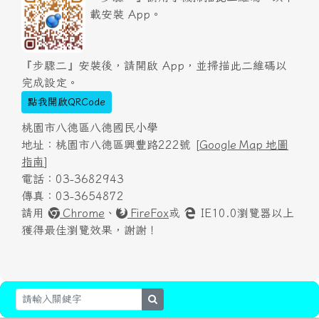
載安裝 App。
『步驟二』安裝後，請開啟 App，並掃描此二維碼以
完成設定。
點我開啟QRCode
桃園市八德區八德國民小學
地址：桃園市八德區興豐路222號 [
Google Map 地圖
指南
]
電話：03-3682943
傳真：03-3654872
請用
Chrome
、
FireFox
或
IE10.0瀏覽器以上
獲得最佳瀏覽效果，謝謝！
search