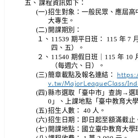
五、
課程資訊如下：
(一)
招生對象：一般民眾、應屆高
大專生。
(二)
開課期別：
１、
11539 期平日班： 115 年 7 
四、五）。
２、
11540 期假日班｜115 年 10 月
（每週六、日）。
(三)
簡章載點及報名連結：
https:
v.tw/MajorLeagueClass/Ind
(四)
縣市選取「臺中市」查詢→選取期別
0」、上課地點「臺中教育大
(五)
招生人數： 40 人。
(六)
招生日期：即日起至額滿截止
(七)
開課地點：國立臺中教育大學