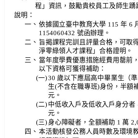
程」資訊，鼓勵貴校員工及師生踴
說明：
一、
依據國立臺中教育大學 115 年 6
1154060432 號函辦理。
二、
旨揭課程完訓且評量合格，可取
淨零綠領人才課程」合格證明。
三、
當年度學費優惠措施經費用罄前
以下資格可獲得補助：
(一)
30 歲以下應屆高中畢業生（
生(不含在職專班)身份，半額補助
元。
(二)
中低收入戶及低收入戶身分者，全額
元。
(三)
身心障礙者，全額補助 1 萬 2,0
四、
本活動核發公務人員時數及環境