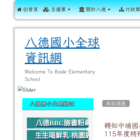
 回首頁
主選單
關於八德
行政
八德國小全球
資訊網
Welcome To Bade Elementary
School
:::
:::
本站消息
八德國小主題網站
八德BBC臉書粉專
轉知中埔國
115年度
生生喝鮮乳 桃園鈣