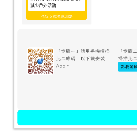
減少戶外活動
PM2.5 微型感測器
『步驟一』請用手機掃描
『步驟二
此二維碼，以下載安裝
掃描此
App。
點我開啟