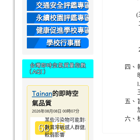
本
交通安全評鑑專區
(
永續校園評鑑專區
健康促進學校專區
學校行事曆
台灣即時空氣質量指數
四、
（AQI）
的即時空
Tainan
五、
氣品質
2026年08月08日 00時07分
六、
良
68