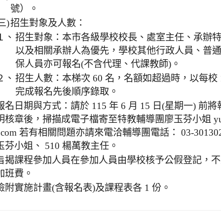
號）。
三)
招生對象及人數：
１、
招生對象：本市各級學校校長、處室主任、承辦
以及相關承辦人為優先，學校其他行政人員、普
保人員亦可報名(不含代理、代課教師)。
２、
招生人數：本梯次 60 名，名額如超過時，以每校 
完成報名先後順序錄取。
報名日期與方式：請於 115 年 6 月 15 日(星期一) 前
明核章後，掃描成電子檔寄至特教輔導團廖玉芬小姐 yu58f
l.com 若有相關問題亦請來電洽輔導團電話： 03-3013028
玉芬小姐、 510 楊萬教主任。
旨揭課程參加人員在參加人員由學校核予公假登記，不
加班費。
檢附實施計畫(含報名表)及課程表各 1 份。