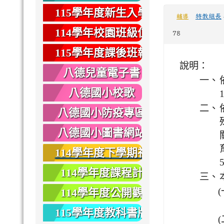
健康
115學年度新生入學
特教組長
輔導
專區
114學年校園班級位
78
置圖
115學年度課後班報
說明：
名
八德兒童電子書
一、
八德國小校歌
二、
八德國小防疫專區
八德國小圖書網站
114學年度下學期社
團報名
114學年度課程計
三、
畫
(
114學年度公開觀
課
115學年度教科書版
(