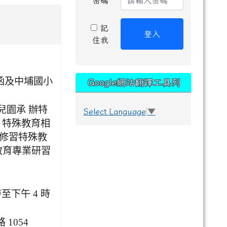
密碼
記
登入
住我
 號函及中埔國小
Google網站翻譯工具列
兒園承 辦特
Select Language
▼
 特殊教育相
指修習特殊教
教育專業研習
時至下午 4 時
1054