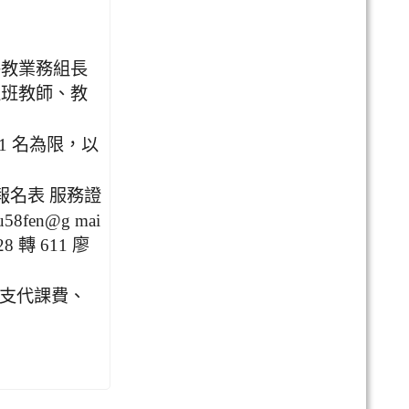
特教業務組長
通班教師、教
1 名為限，以
將報名表 服務證
en@g mai
 轉 611 廖
支代課費、