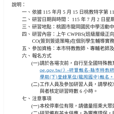
說明：
一、
依據 115 年月 5 月 15 日桃教特字第 1
二、
研習日期與時間： 115 年 7 月 2 日星期四
三、
研習地點：桃園市龍岡國民中學活動
四、
研習內容：上午 CWPBS(班級層級正向
CO(簽到簽退策略)在個別學生輔導實
五、
參加資格：本市特教教師、專輔老師
六、
報名方式
(一)
請於各場次前，自行至全國特殊教
oe.gov.tw/）-研習報名-縣市特教
學期(下)登錄單位(龍岡國中)報名。
(二)
工作人員及參加研習人員，請學校
與者核定研習時數 6 小時。
七、
注意事項
(一)
本校停車位有限，請儘量搭乘大眾
(二)
研習備有茶水供應，為響應環保，