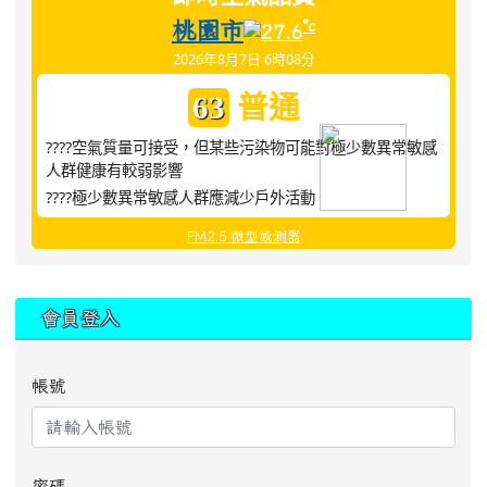
桃園市
°c
27.6
2026年8月7日 6時08分
普通
63
????空氣質量可接受，但某些污染物可能對極少數異常敏感
人群健康有較弱影響
????極少數異常敏感人群應減少戶外活動
PM2.5 微型感測器
:::
會員登入
帳號
密碼