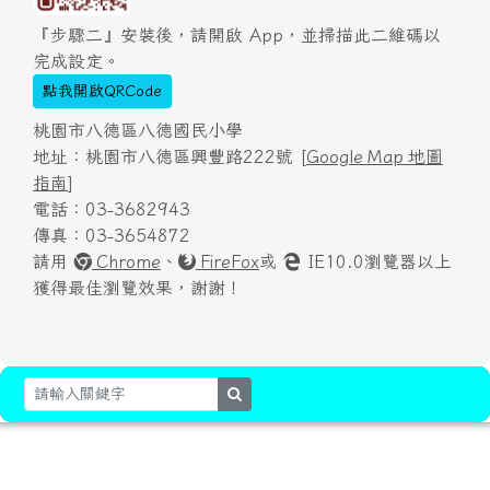
『步驟二』安裝後，請開啟 App，並掃描此二維碼以
完成設定。
點我開啟QRCode
桃園市八德區八德國民小學
地址：桃園市八德區興豐路222號 [
Google Map 地圖
指南
]
電話：03-3682943
傳真：03-3654872
請用
Chrome
、
FireFox
或
IE10.0瀏覽器以上
獲得最佳瀏覽效果，謝謝！
search