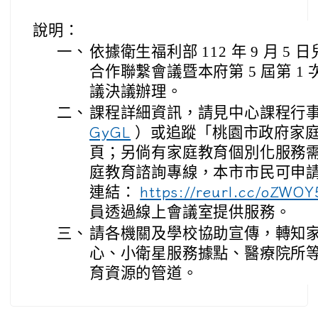
說明：
一、
依據衛生福利部 112 年 9 月 
合作聯繫會議暨本府第 5 屆第 1
議決議辦理。
二、
課程詳細資訊，請見中心課程行
）或追蹤「桃園市政府家庭
GyGL
頁；另倘有家庭教育個別化服務需求，
庭教育諮詢專線，本市市民可申
連結：
https://reurl.cc/oZWOY
員透過線上會議室提供服務。
三、
請各機關及學校協助宣傳，轉知
心、小衛星服務據點、醫療院所
育資源的管道。