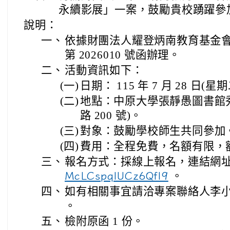
永續影展」一案，鼓勵貴校踴躍參
說明：
一、
依據財團法人耀登炳南教育基金會 11
第 2026010 號函辦理。
二、
活動資訊如下：
(一)
日期： 115 年 7 月 28 日(星
(二)
地點：中原大學張靜愚圖書館
路 200 號)。
(三)
對象：鼓勵學校師生共同參加
(四)
費用：全程免費，名額有限，
三、
報名方式：採線上報名，連結網
。
McLCspqlUCz6Qfl9
四、
如有相關事宜請洽專案聯絡人李小姐，
。
五、
檢附原函 1 份。