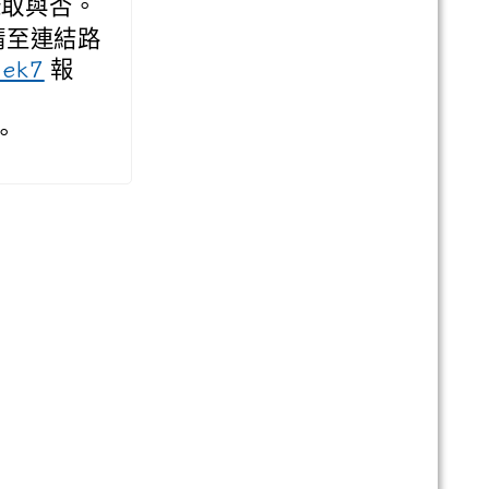
錄取與否。
，請至連結路
報
uek7
。