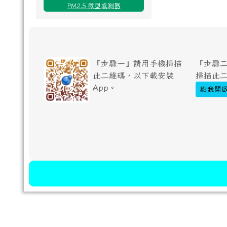
PM2.5 微型感測器
『步驟一』請用手機掃描
『步驟二
此二維碼，以下載安裝
掃描此
App。
點我開啟