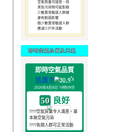
空氣質量可接受，但
某些污染物可能對極
少數異常敏感人群健
康有較弱影響
極少數異常敏感人群
應減少戶外活動
即時空氣品質及天氣
即時空氣品質
桃園市
°c
30.9
2026年8月8日 19時09分
良好
50
????空氣質量令人滿意，基
本無空氣污染
????各類人群可正常活動