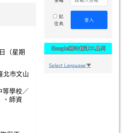
密碼
記
登入
住我
Google網站翻譯工具列
4 日（星期
Select Language
▼
臺北市文山
中等學校／
）、師資