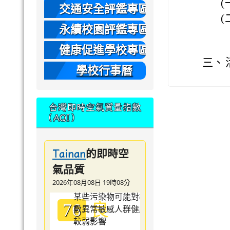
(
本
交通安全評鑑專區
(
永續校園評鑑專區
健康促進學校專區
三、
學校行事曆
台灣即時空氣質量指數
（AQI）
的即時空
Tainan
氣品質
2026年08月08日 19時08分
良
76