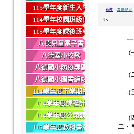
健康
115學年度新生入學
教學組長
教務
專區
114學年校園班級位
76
置圖
115學年度課後班報
一
名
八德兒童電子書
(
八德國小校歌
八德國小防疫專區
(
八德國小圖書網站
114學年度下學期社
(
團報名
114學年度課程計
畫
114學年度公開觀
(
課
二、
115學年度教科書版