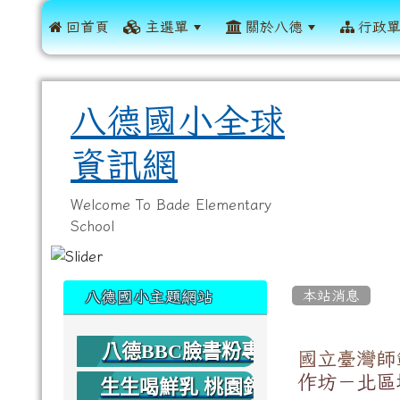
 回首頁
主選單
關於八德
行政
八德國小全球
資訊網
Welcome To Bade Elementary
School
:::
:::
本站消息
八德國小主題網站
八德BBC臉書粉專
國立臺灣師
作坊－北區
生生喝鮮乳 桃園鈣