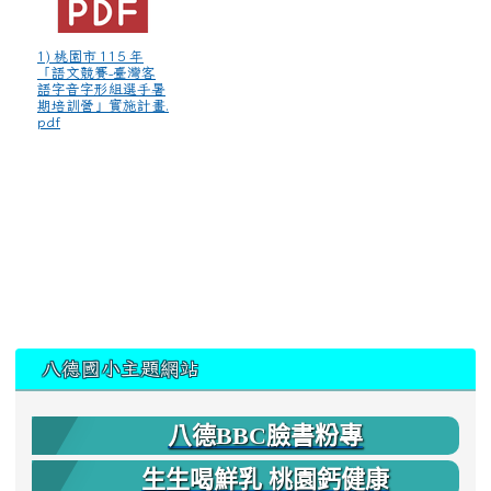
1) 桃園市 115 年
「語文競賽-臺灣客
語字音字形組選手暑
期培訓營」實施計畫.
pdf
:::
八德國小主題網站
八德BBC臉書粉專
生生喝鮮乳 桃園鈣健康