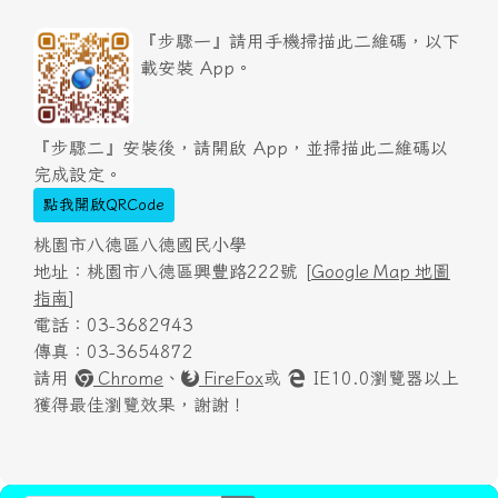
『步驟一』請用手機掃描此二維碼，以下
載安裝 App。
『步驟二』安裝後，請開啟 App，並掃描此二維碼以
完成設定。
點我開啟QRCode
桃園市八德區八德國民小學
地址：桃園市八德區興豐路222號 [
Google Map 地圖
指南
]
電話：03-3682943
傳真：03-3654872
請用
Chrome
、
FireFox
或
IE10.0瀏覽器以上
獲得最佳瀏覽效果，謝謝！