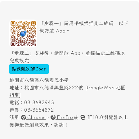
『步驟一』請用手機掃描此二維碼，以下
載安裝 App。
『步驟二』安裝後，請開啟 App，並掃描此二維碼以
完成設定。
點我開啟QRCode
桃園市八德區八德國民小學
地址：桃園市八德區興豐路222號 [
Google Map 地圖
指南
]
電話：03-3682943
傳真：03-3654872
請用
Chrome
、
FireFox
或
IE10.0瀏覽器以上
獲得最佳瀏覽效果，謝謝！