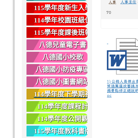
人事主任
人事
健康
115學年度新生入學
70
專區
114學年校園班級位
置圖
115學年度課後班報
名
八德兒童電子書
八德國小校歌
八德國小防疫專區
八德國小圖書網站
1) 公務人員傑出
獎遴薦選拔審議
揚要點修正總說明
114學年度下學期社
oc
團報名
114學年度課程計
畫
114學年度公開觀
課
115學年度教科書版