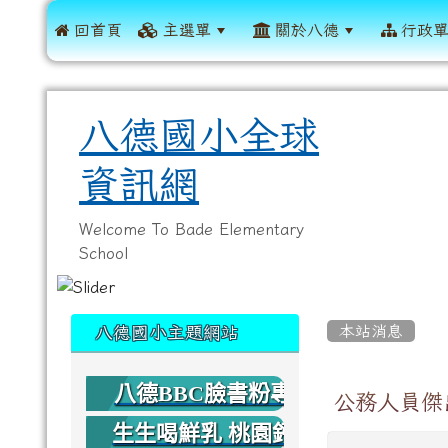
 回首頁
主選單
關於八德
行政
八德國小全球
資訊網
Welcome To Bade Elementary
School
:::
:::
本站消息
八德國小主題網站
八德BBC臉書粉專
公務人員傑
生生喝鮮乳 桃園鈣