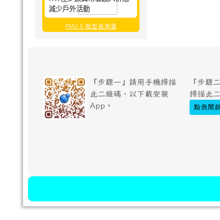
減少戶外活動
PM2.5 微型感測器
『步驟一』請用手機掃描
『步驟二
此二維碼，以下載安裝
掃描此
App。
點我開啟