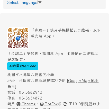
Select Language
▼
『步驟一』請用手機掃描此二維碼，以下
載安裝 App。
『步驟二』安裝後，請開啟 App，並掃描此二維碼以
完成設定。
點我開啟QRCode
桃園市八德區八德國民小學
地址：桃園市八德區興豐路222號 [
Google Map 地圖
指南
]
電話：03-3682943
傳真：03-3654872
請用
Chrome
、
FireFox
或
IE10.0瀏覽器以上