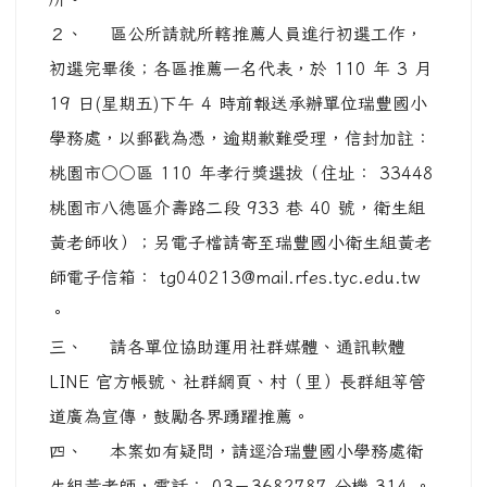
２、 區公所請就所轄推薦人員進行初選工作，
初選完畢後；各區推薦一名代表，於 110 年 3 月
19 日(星期五)下午 4 時前報送承辦單位瑞豐國小
學務處，以郵戳為憑，逾期歉難受理，信封加註：
桃園市○○區 110 年孝行獎選拔（住址： 33448
桃園市八德區介壽路二段 933 巷 40 號，衛生組
黃老師收）；另電子檔請寄至瑞豐國小衛生組黃老
師電子信箱： tg040213@mail.rfes.tyc.edu.tw
。
三、 請各單位協助運用社群媒體、通訊軟體
LINE 官方帳號、社群網頁、村（里）長群組等管
道廣為宣傳，鼓勵各界踴躍推薦。
四、 本案如有疑問，請逕洽瑞豐國小學務處衛
生組黃老師，電話： 03－3682787 分機 314 。