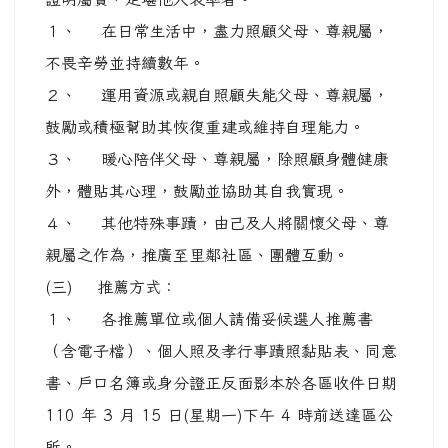
１、 在日常生活中，盡力照顧父母、尊親屬，
不畏辛勞並持續數年。
２、 運用資源或親自照顧失能父母、尊親屬，
鼓勵或積極幫助其恢復重建或維持自理能力。
３、 暖心陪伴父母、尊親屬，除照顧身體健康
外，體貼其心理，鼓勵並協助其自我實現。
４、 其他特殊事蹟，由己及人將關懷父母、尊
親屬之作為，推廣至里鄰社區、團體互動。
(三) 推薦方式：
１、 各推薦單位或個人請備妥候選人推薦書
（含電子檔）、個人照及孝行事蹟照黏貼表、同意
書、戶口名簿或身分證正反面影本於各區收件日期
110 年 3 月 15 日(星期一)下午 4 時前送達區公
所。