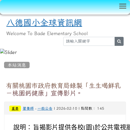
T
八德國小全球資訊網
Welcome To Bade Elementary School
sear
:::
本站消息
有關桃園市政府教育局錄製「生生喝鮮乳
－桃園鈣健康」宣傳影片。
營養師
-
一般公告
| 2026-02-10 | 點閱數： 145
重要
說明：
旨揭影片提供各校(園)於公共電視