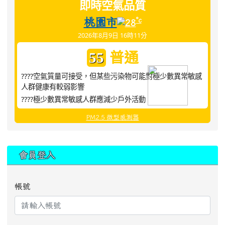
即時空氣品質
桃園市
°c
28
2026年8月9日 16時11分
普通
55
????空氣質量可接受，但某些污染物可能對極少數異常敏感
人群健康有較弱影響
????極少數異常敏感人群應減少戶外活動
PM2.5 微型感測器
:::
會員登入
帳號