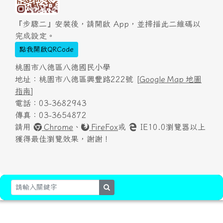
『步驟二』安裝後，請開啟 App，並掃描此二維碼以
完成設定。
點我開啟QRCode
桃園市八德區八德國民小學
地址：桃園市八德區興豐路222號 [
Google Map 地圖
指南
]
電話：03-3682943
傳真：03-3654872
請用
Chrome
、
FireFox
或
IE10.0瀏覽器以上
獲得最佳瀏覽效果，謝謝！
search