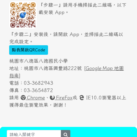
『步驟一』請用手機掃描此二維碼，以下
載安裝 App。
『步驟二』安裝後，請開啟 App，並掃描此二維碼以
完成設定。
點我開啟QRCode
桃園市八德區八德國民小學
地址：桃園市八德區興豐路222號 [
Google Map 地圖
指南
]
電話：03-3682943
傳真：03-3654872
請用
Chrome
、
FireFox
或
IE10.0瀏覽器以上
獲得最佳瀏覽效果，謝謝！
search