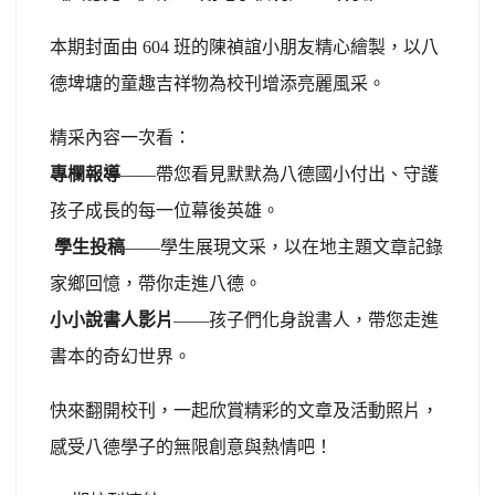
本期封面由 604 班的陳禎誼小朋友精心繪製，以八
德埤塘的童趣吉祥物為校刊增添亮麗風采。
精采內容一次看：
專欄報導
——帶您看見默默為八德國小付出、守護
孩子成長的每一位幕後英雄。
學生投稿
——學生展現文采，以在地主題文章記錄
家鄉回憶，帶你走進八德。
小小說書人影片
——孩子們化身說書人，帶您走進
書本的奇幻世界。
快來翻開校刊，一起欣賞精彩的文章及活動照片，
感受八德學子的無限創意與熱情吧！