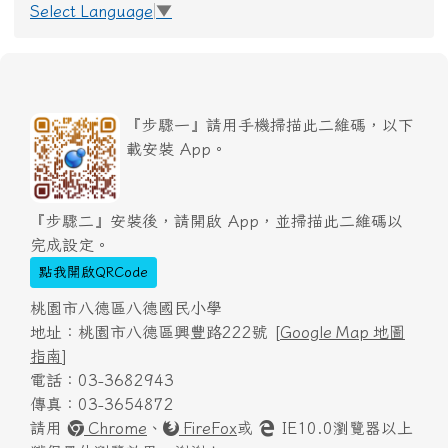
Select Language
▼
『步驟一』請用手機掃描此二維碼，以下
載安裝 App。
『步驟二』安裝後，請開啟 App，並掃描此二維碼以
完成設定。
點我開啟QRCode
桃園市八德區八德國民小學
地址：桃園市八德區興豐路222號 [
Google Map 地圖
指南
]
電話：03-3682943
傳真：03-3654872
請用
Chrome
、
FireFox
或
IE10.0瀏覽器以上