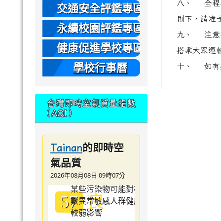
八、 全程
本
交通安全評鑑專區
則下，請准予
永續校園評鑑專區
九、 注意
健康促進學校專區
搭乘大眾運
學校行事曆
十、 如有疑
台灣即時空氣質量指數
（AQI）
的即時空
Tainan
氣品質
2026年08月08日 09時07分
良
57