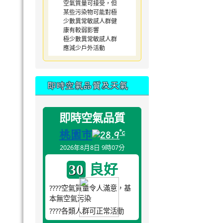
空氣質量可接受，但
某些污染物可能對極
少數異常敏感人群健
康有較弱影響
極少數異常敏感人群
應減少戶外活動
即時空氣品質及天氣
即時空氣品質
桃園市
°c
28.9
2026年8月8日 9時07分
良好
30
????空氣質量令人滿意，基
本無空氣污染
????各類人群可正常活動