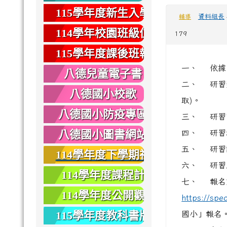
健康
115學年度新生入學
資料組長
輔導
專區
114學年校園班級位
179
置圖
115學年度課後班報
一、 依據 1
名
八德兒童電子書
二、 研習
八德國小校歌
取)。
八德國小防疫專區
三、 研習時間：
八德國小圖書網站
四、 研習
五、 研習
114學年度下學期社
六、 研習
團報名
114學年度課程計
七、 報名方
畫
114學年度公開觀
https://spe
課
115學年度教科書版
國小」報名