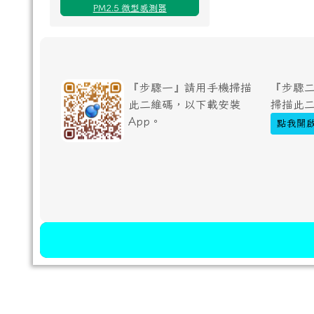
PM2.5 微型感測器
『步驟一』請用手機掃描
『步驟二
此二維碼，以下載安裝
掃描此
App。
點我開啟