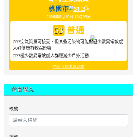
桃園市
°c
31.3
2026年8月10日 18時05分
普通
53
????空氣質量可接受，但某些污染物可能對極少數異常敏感
人群健康有較弱影響
????極少數異常敏感人群應減少戶外活動
PM2.5 微型感測器
:::
會員登入
帳號
密碼