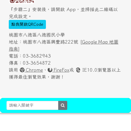
『步驟二』安裝後，請開啟 App，並掃描此二維碼以
完成設定。
點我開啟QRCode
桃園市八德區八德國民小學
地址：桃園市八德區興豐路222號 [
Google Map 地圖
指南
]
電話：03-3682943
傳真：03-3654872
請用
Chrome
、
FireFox
或
IE10.0瀏覽器以上
獲得最佳瀏覽效果，謝謝！
search