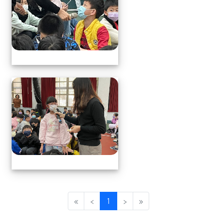
113.1.17中年級營養教育
(current)
«
‹
1
›
»