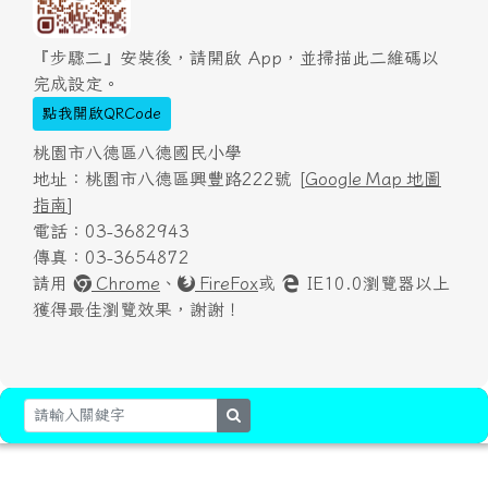
『步驟二』安裝後，請開啟 App，並掃描此二維碼以
完成設定。
點我開啟QRCode
桃園市八德區八德國民小學
地址：桃園市八德區興豐路222號 [
Google Map 地圖
指南
]
電話：03-3682943
傳真：03-3654872
請用
Chrome
、
FireFox
或
IE10.0瀏覽器以上
獲得最佳瀏覽效果，謝謝！
search