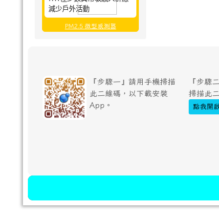
減少戶外活動
PM2.5 微型感測器
『步驟一』請用手機掃描
『步驟二
此二維碼，以下載安裝
掃描此
App。
點我開啟