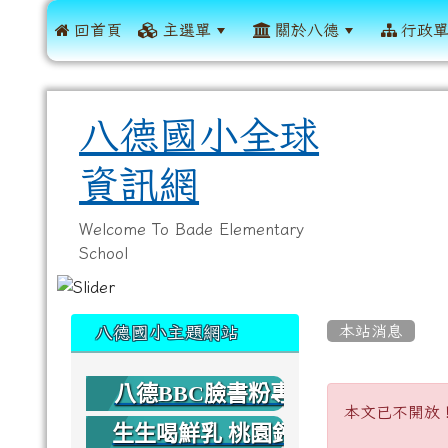
 回首頁
主選單
關於八德
行政
八德國小全球
資訊網
Welcome To Bade Elementary
School
:::
:::
本站消息
八德國小主題網站
八德BBC臉書粉專
本文已
本文已不開放
生生喝鮮乳 桃園鈣