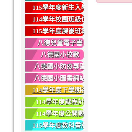
健康
115學年度新生入學
專區
114學年校園班級位
置圖
115學年度課後班報
名
八德兒童電子書
八德國小校歌
八德國小防疫專區
八德國小圖書網站
114學年度下學期社
團報名
114學年度課程計
畫
114學年度公開觀
課
115學年度教科書版