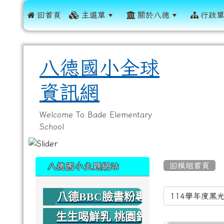
 回首頁
主選單
關於八德
行政
八德國小全球
資訊網
Welcome To Bade Elementary
School
:::
:::
回模組首頁
八德國小主題網站
Video Li
八德BBC臉書粉專
生生喝鮮乳 桃園鈣