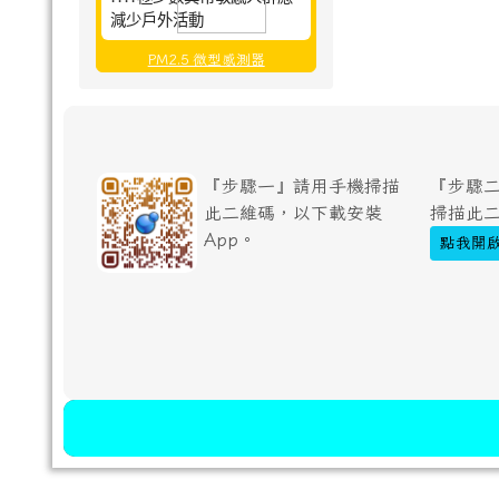
減少戶外活動
PM2.5 微型感測器
『步驟一』請用手機掃描
『步驟二
此二維碼，以下載安裝
掃描此
App。
點我開啟