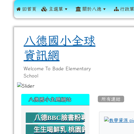
 回首頁
主選單
關於八德
行政
八德國小全球
資訊網
Welcome To Bade Elementary
School
:::
:::
所有連結
八德國小主題網站
八德BBC臉書粉專
生生喝鮮乳 桃園鈣