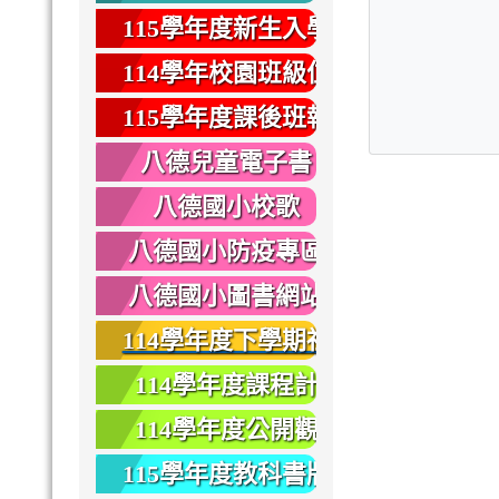
健康
115學年度新生入學
專區
114學年校園班級位
置圖
115學年度課後班報
名
八德兒童電子書
八德國小校歌
八德國小防疫專區
八德國小圖書網站
114學年度下學期社
團報名
114學年度課程計
畫
114學年度公開觀
課
115學年度教科書版