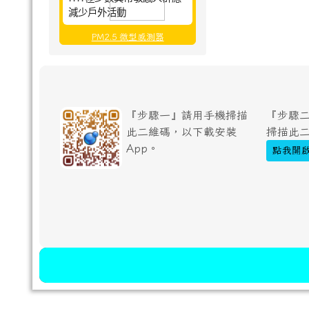
減少戶外活動
PM2.5 微型感測器
『步驟一』請用手機掃描
『步驟二
此二維碼，以下載安裝
掃描此
App。
點我開啟