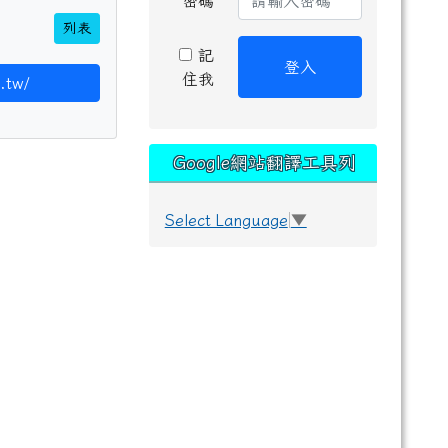
密碼
列表
記
登入
住我
.tw/
Google網站翻譯工具列
Select Language
▼