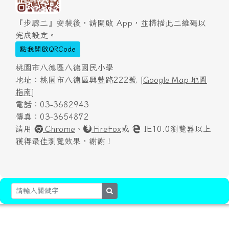
『步驟二』安裝後，請開啟 App，並掃描此二維碼以
完成設定。
點我開啟QRCode
桃園市八德區八德國民小學
地址：桃園市八德區興豐路222號 [
Google Map 地圖
指南
]
電話：03-3682943
傳真：03-3654872
請用
Chrome
、
FireFox
或
IE10.0瀏覽器以上
獲得最佳瀏覽效果，謝謝！
search