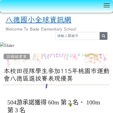
T
八德國小全球資訊網
Welcome To Bade Elementary School
sear
:::
回模組首頁
本校田徑隊學生參加115年桃園市運動
會八德區選拔賽表現優異
504
游承諾獲得 60m 第 2 名、 100m
第 3 名