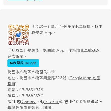
『步驟一』請用手機掃描此二維碼，以下
載安裝 App。
『步驟二』安裝後，請開啟 App，並掃描此二維碼以
完成設定。
點我開啟QRCode
桃園市八德區八德國民小學
地址：桃園市八德區興豐路222號 [
Google Map 地圖
指南
]
電話：03-3682943
傳真：03-3654872
請用
Chrome
、
FireFox
或
IE10.0瀏覽器以上
獲得最佳瀏覽效果，謝謝！