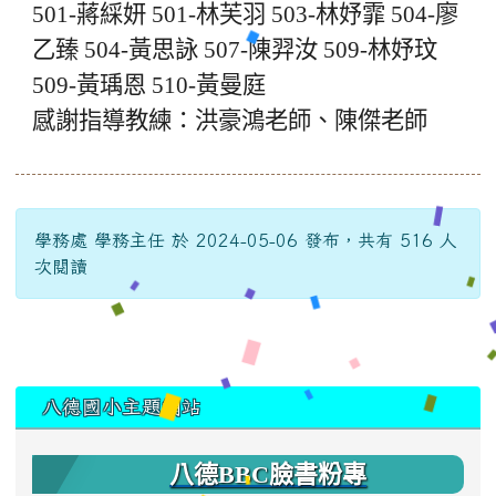
501-蔣綵妍 501-林芙羽 503-林妤霏 504-廖
乙臻 504-黃思詠 507-陳羿汝 509-林妤玟
509-黃瑀恩 510-黃曼庭
感謝指導教練：洪豪鴻老師、陳傑
老師
學務處 學務主任 於 2024-05-06 發布，共有 516 人
次閱讀
:::
八德國小主題網站
八德BBC臉書粉專