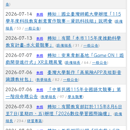
告
)
2026-07-14
轉知：國立臺灣師範大學辦理「115
教務
學年度科技教育創意實作競賽－資訊科技組」說明會
(
設備
組長
/ 53 /
一般公告
)
2026-07-13
轉知：有關「本市115年度推動科學
教務
教育計畫-水火箭競賽」
(
設備組長
/ 31 /
一般公告
)
2026-07-07
轉知：安東青創基地「Game ON！遊
教務
戲開發進行式」XR主題展覽
(
設備組長
/ 64 /
一般公告
)
2026-07-06
臺灣大學製作「高風險APP及短影音
教務
識讀教材包」
(
教學組長
/ 82 /
一般公告
)
2026-07-06
「中華民國115年全國語文競賽」第
教務
一階段命題公告
(
教學組長
/ 97 /
學生競賽
)
2026-07-03
轉知：有關教育部訂於115年8月6日
教務
至7日(星期四、五)辦理「2026數位學習國際論壇」
(
設備
組長
/ 234 /
研習專區
)