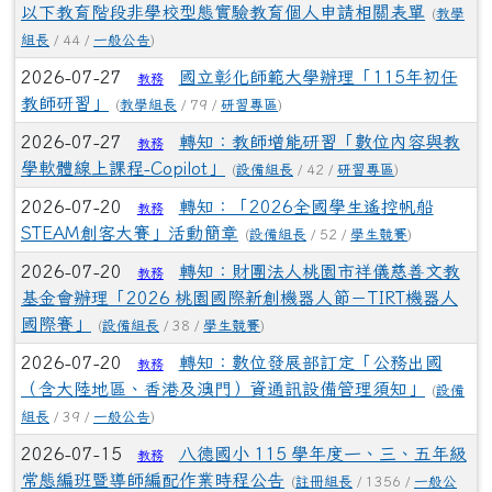
以下教育階段非學校型態實驗教育個人申請相關表單
(
教學
組長
/ 44 /
一般公告
)
2026-07-27
國立彰化師範大學辦理「115年初任
教務
教師研習」
(
教學組長
/ 79 /
研習專區
)
2026-07-27
轉知：教師增能研習「數位內容與教
教務
學軟體線上課程-Copilot」
(
設備組長
/ 42 /
研習專區
)
2026-07-20
轉知：「2026全國學生遙控帆船
教務
STEAM創客大賽」活動簡章
(
設備組長
/ 52 /
學生競賽
)
2026-07-20
轉知：財團法人桃園市祥儀慈善文教
教務
基金會辦理「2026 桃園國際新創機器人節－TIRT機器人
國際賽」
(
設備組長
/ 38 /
學生競賽
)
2026-07-20
轉知：數位發展部訂定「公務出國
教務
（含大陸地區、香港及澳門）資通訊設備管理須知」
(
設備
組長
/ 39 /
一般公告
)
2026-07-15
八德國小 115 學年度一、三、五年級
教務
常態編班暨導師編配作業時程公告
(
註冊組長
/ 1356 /
一般公