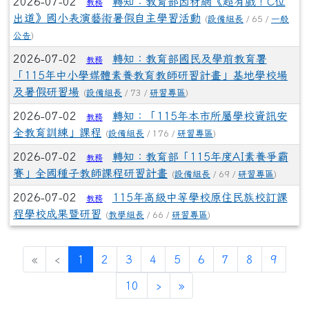
2026-07-02
轉知：教育部因材網《超有戲！C位
教務
出道》國小表演藝術暑假自主學習活動
(
設備組長
/ 65 /
一般
公告
)
2026-07-02
轉知：教育部國民及學前教育署
教務
「115年中小學媒體素養教育教師研習計畫」基地學校場
及暑假研習場
(
設備組長
/ 73 /
研習專區
)
2026-07-02
轉知：「115年本市所屬學校資訊安
教務
全教育訓練」課程
(
設備組長
/ 176 /
研習專區
)
2026-07-02
轉知：教育部「115年度AI素養爭霸
教務
賽」全國種子教師課程研習計畫
(
設備組長
/ 69 /
研習專區
)
2026-07-02
115年高級中等學校原住民族校訂課
教務
程學校成果暨研習
(
教學組長
/ 66 /
研習專區
)
(current)
«
‹
1
2
3
4
5
6
7
8
9
10
›
»