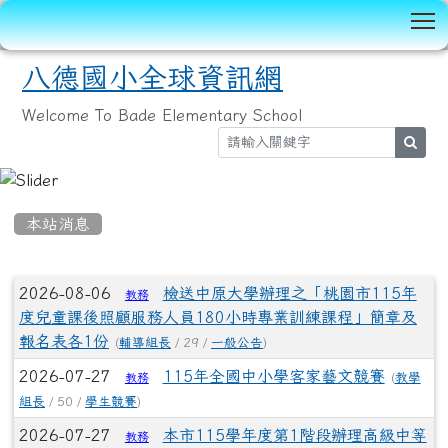
T
八德國小全球資訊網
Welcome To Bade Elementary School
sear
:::
本站消息
文章列表
2026-08-06
檢送中原大學辦理之「桃園市115年
教務
度兒童課後照顧服務人員180小時專業訓練課程」簡章及
報名表各1份
(
輔導組長
/ 29 /
一般公告
)
2026-07-27
115年全國中小學客家藝文競賽
(
教學
教務
組長
/ 50 /
學生競賽
)
2026-07-27
本市115學年度第1階段辦理高級中等
教務