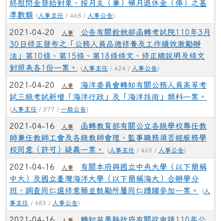
終慰問金發給對象，按月支（兼）領月退休金（俸）之基
準數額
(
人事主任
/ 468 /
人事公告
)
2021-04-20
公告有關銓敘部函轉考試院110年3月
人事
30日修正發布之「公務人員品德修養及工作績效激勵辦
法」第10條、第15條、第18條條文、修正總說明及條文
對照表各1份一案。
(
人事主任
/ 424 /
人事公告
)
2021-04-20
海洋委員會轉知有關公務人員高等考
人事
試三級考試新增「海洋行政」及「海洋技術」類科一案。
(
人事主任
/ 377 /
一般公告
)
2021-04-16
函轉教育部有關公立各級學校專任教
人事
師兼任教師工會及各級教師會理、監事職務須否經服務學
校同意（許可）疑義一案。
(
人事主任
/ 463 /
人事公告
)
2021-04-16
有關本府與國立中央大學（以下簡稱
人事
中大）及國立臺灣海洋大學（以下簡稱海大）合辦學分
班，調查同仁選修意願並鼓勵所屬同仁踴躍參加一案。
(
人
事主任
/ 483 /
人事公告
)
2021-04-16
轉知苗栗縣政府有關欲申請110年公
人事