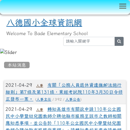
T
八德國小全球資訊網
Welcome To Bade Elementary School
sear
:::
本站消息
文章列表
2021-04-29
有關「公務人員退休資遣撫卹法施行
人事
細則」第7條及第131條，業經考試院110年3月30日令修
正發布一案。
(
人事主任
/ 392 /
人事公告
)
2021-04-29
轉知高雄市有關欲申請110年公立國
人事
民中小學暨幼兒園教師介聘他縣市服務至該市之教師相關
應知悉事項，並公告於「110年公立國民中小學暨幼兒園