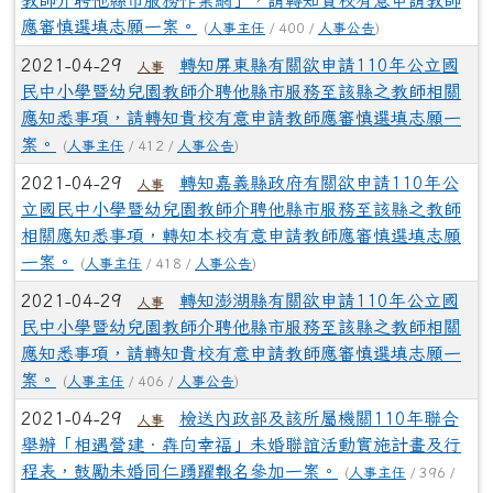
教師介聘他縣市服務作業網」，請轉知貴校有意申請教師
應審慎選填志願一案。
(
人事主任
/ 400 /
人事公告
)
2021-04-29
轉知屏東縣有關欲申請110年公立國
人事
民中小學暨幼兒園教師介聘他縣市服務至該縣之教師相關
應知悉事項，請轉知貴校有意申請教師應審慎選填志願一
案。
(
人事主任
/ 412 /
人事公告
)
2021-04-29
轉知嘉義縣政府有關欲申請110年公
人事
立國民中小學暨幼兒園教師介聘他縣市服務至該縣之教師
相關應知悉事項，轉知本校有意申請教師應審慎選填志願
一案。
(
人事主任
/ 418 /
人事公告
)
2021-04-29
轉知澎湖縣有關欲申請110年公立國
人事
民中小學暨幼兒園教師介聘他縣市服務至該縣之教師相關
應知悉事項，請轉知貴校有意申請教師應審慎選填志願一
案。
(
人事主任
/ 406 /
人事公告
)
2021-04-29
檢送內政部及該所屬機關110年聯合
人事
舉辦「相遇營建‧犇向幸福」未婚聯誼活動實施計畫及行
程表，鼓勵未婚同仁踴躍報名參加一案。
(
人事主任
/ 396 /