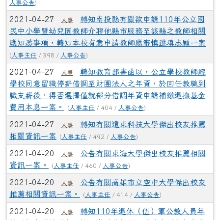
人事公告
)
2021-04-27
轉知南投縣有關欲申請110年公立國
人事
民中小學暨幼兒園教師介聘他縣市服務至該縣之教師相關
應知悉事項，轉知本校有意申請教師應審慎選填志願一案
(
人事主任
/ 398 /
人事公告
)
2021-04-27
轉知教育部書函以，公立學校教師經
人事
學校同意留職停薪借調至財團法人之年資，於回任教職到
職支薪後，得否選擇僅就部分借調年資申請補繳退撫基金
費用本息一案。
(
人事主任
/ 404 /
人事公告
)
2021-04-27
轉知有關遠東科技大學傑出校友推薦
人事
相關資訊一案
(
人事主任
/ 492 /
人事公告
)
2021-04-20
公告有關東海大學傑出校友推薦相關
人事
資訊一案。
(
人事主任
/ 460 /
人事公告
)
2021-04-20
公告有關高雄市立空中大學傑出校友
人事
推薦相關資訊一案。
(
人事主任
/ 414 /
人事公告
)
2021-04-20
轉知110年退休（伍）軍公教人員年
人事