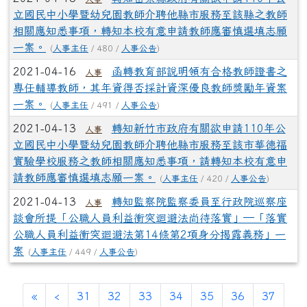
立國民中小學暨幼兒園教師介聘他縣市服務至該縣之教師
相關應知悉事項，轉知本校有意申請教師應審慎選填志願
一案。
(
人事主任
/ 480 /
人事公告
)
2021-04-16
函轉教育部說明領有合格教師證書之
人事
專任輔導教師，其年資得否採計資深優良教師獎勵年資案
一案。
(
人事主任
/ 491 /
人事公告
)
2021-04-13
轉知新竹市政府有關欲申請110年公
人事
立國民中小學暨幼兒園教師介聘他縣市服務至該市華德福
實驗學校服務之教師相關應知悉事項，請轉知本校有意申
請教師應審慎選填志願一案。
(
人事主任
/ 420 /
人事公告
)
2021-04-13
轉知監察院監察委員至行政院巡察座
人事
談會所提「公職人員利益衝突迴避法尚待落實」─「落實
公職人員利益衝突迴避法第14條第2項身分揭露義務」一
案
(
人事主任
/ 449 /
人事公告
)
«
‹
31
32
33
34
35
36
37