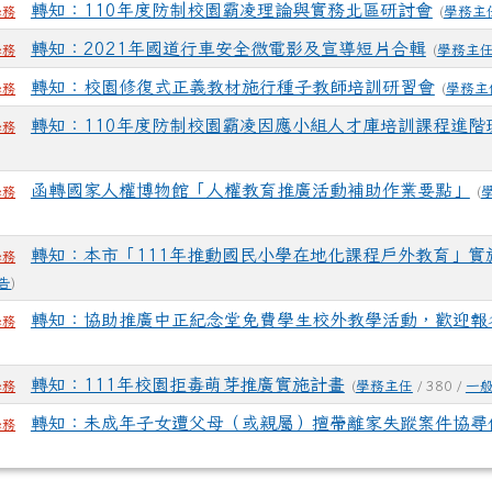
轉知：110年度防制校園霸凌理論與實務北區研討會
(
學務主
學務
轉知：2021年國道行車安全微電影及宣導短片合輯
(
學務主
學務
轉知：校園修復式正義教材施行種子教師培訓研習會
(
學務主
學務
轉知：110年度防制校園霸凌因應小組人才庫培訓課程進階
學務
函轉國家人權博物館「人權教育推廣活動補助作業要點」
(
學務
轉知：本市「111年推動國民小學在地化課程戶外教育」實
學務
告
)
轉知：協助推廣中正紀念堂免費學生校外教學活動，歡迎報
學務
轉知：111年校園拒毒萌芽推廣實施計畫
(
學務主任
/ 380 /
一
學務
轉知：未成年子女遭父母（或親屬）擅帶離家失蹤案件協尋
學務
)