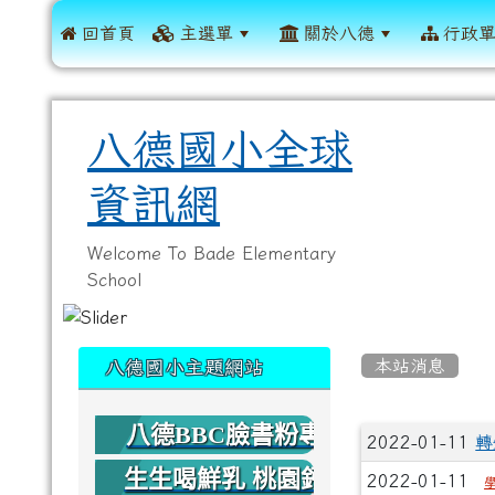
 回首頁
主選單
關於八德
行政
八德國小全球
資訊網
Welcome To Bade Elementary
School
:::
:::
本站消息
八德國小主題網站
八德BBC臉書粉專
文章列
2022-01-11
轉
生生喝鮮乳 桃園鈣
2022-01-11