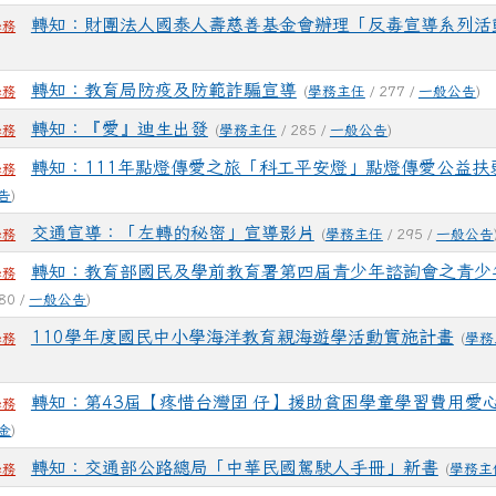
轉知：財團法人國泰人壽慈善基金會辦理「反毒宣導系列活
學務
轉知：教育局防疫及防範詐騙宣導
(
學務主任
/ 277 /
一般公告
)
學務
轉知：『愛』迪生出發
(
學務主任
/ 285 /
一般公告
)
學務
轉知：111年點燈傳愛之旅「科工平安燈」點燈傳愛公益扶
學務
告
)
交通宣導：「左轉的秘密」宣導影片
(
學務主任
/ 295 /
一般公告
學務
轉知：教育部國民及學前教育署第四屆青少年諮詢會之青少
學務
80 /
一般公告
)
110學年度國民中小學海洋教育親海遊學活動實施計畫
(
學務
學務
轉知：第43屆【疼惜台灣囝 仔】援助貧困學童學習費用愛
學務
金
)
轉知：交通部公路總局「中華民國駕駛人手冊」新書
(
學務主
學務