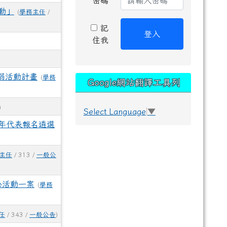
密碼
動」
(
學務主任
/
記
登入
住我
弱活動計畫
(
學務
Google網站翻譯工具列
)
Select Language
▼
年代表報名遴選
主任
/ 313 /
一般公
心活動一案
(
學務
任
/ 343 /
一般公告
)