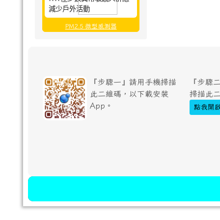
減少戶外活動
PM2.5 微型感測器
『步驟一』請用手機掃描
『步驟二
此二維碼，以下載安裝
掃描此
App。
點我開啟