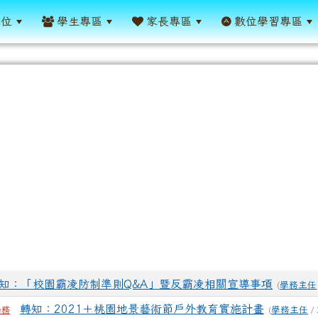
單位
學生專區
家長專區
數位學習專區
表
知：「校園霸凌防制準則Q&A」暨反霸凌相關宣導事項
(
學務主任
轉知：2021＋桃園地景藝術節戶外教育實施計畫
(
學務主任
/ 
學務