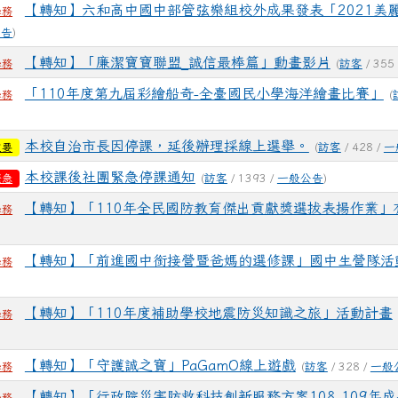
【轉知】六和高中國中部管弦樂組校外成果發表「2021美
學務
公告
)
【轉知】「廉潔寶寶聯盟_誠信最棒篇」動畫影片
(
訪客
/ 355
學務
「110年度第九屆彩繪船奇-全臺國民小學海洋繪畫比賽」
(
學務
本校自治市長因停課，延後辦理採線上選舉。
(
訪客
/ 428 /
一
重要
本校課後社團緊急停課通知
(
訪客
/ 1393 /
一般公告
)
緊急
【轉知】「110年全民國防教育傑出貢獻獎選拔表揚作業」
學務
【轉知】「前進國中銜接營暨爸媽的選修課」國中生營隊活
學務
【轉知】「110年度補助學校地震防災知識之旅」活動計畫
學務
【轉知】「守護誠之寶」PaGamO線上遊戲
(
訪客
/ 328 /
一般
學務
【轉知】「行政院災害防救科技創新服務方案108-109年