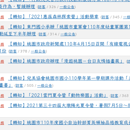
學務
9防疫作為，暫緩辦理
(
訪客
/ 326 /
一般公告
)
【轉知】「2021惠蓀森林探索營」活動簡章
(
訪客
/ 345 /
一
學務
【轉知】東門國小承辦「桃園市童軍會110年度幼童軍團第
學務
動延至下半年辦理
(
訪客
/ 314 /
一般公告
)
【轉知】桃園市政府新聞處110年4月15日召開「有線電視
學務
1份
(
訪客
/ 378 /
一般公告
)
【轉知】桃園市政府辦理「漫遊桃園－台日友情插畫展」
(
學務
【轉知】兒美協會桃園市國小110學年第一學期課外活動「美
學務
畫書」
(
訪客
/ 505 /
一般公告
)
【轉知】「2021雲門夏令營『動物樂園』活動」
(
訪客
/ 363
學務
【轉知】2021第三十四屆大墩陽光夏令營，暑假7月5日～8
學務
)
【轉知】桃園市110年度國小自治幹部菁英領袖品格教育成
學務
)