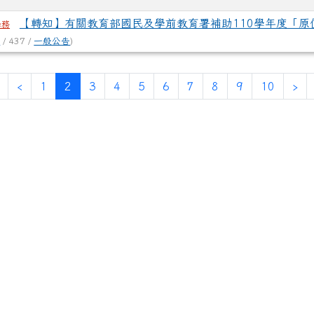
【轉知】有關教育部國民及學前教育署補助110學年度「原
學務
客
/ 437 /
一般公告
)
(current)
‹
1
2
3
4
5
6
7
8
9
10
›