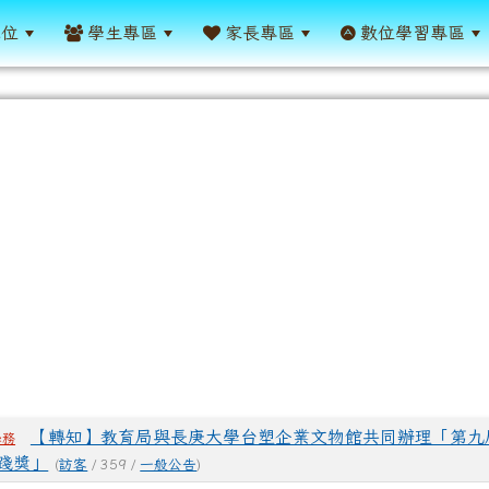
單位
學生專區
家長專區
數位學習專區
表
【轉知】教育局與長庚大學台塑企業文物館共同辦理「第九屆
學務
踐獎」
(
訪客
/ 359 /
一般公告
)