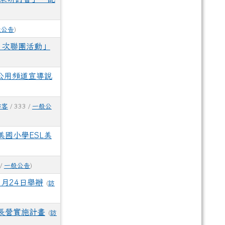
般公告
)
1次聯團活動」
公用頻道宣導說
訪客
/ 333 /
一般公
國小學ESL美
 /
一般公告
)
月24日舉辦
(
訪
長營實施計畫
(
訪