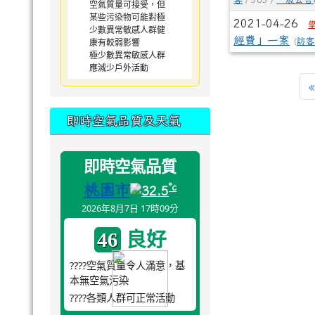
空氣質量可接受，但
某些污染物可能對極
2021-04-26
少數異常敏感人群健
經費」一案
康有較弱影響
(
訪
極少數異常敏感人群
應減少戶外活動
«
即時空氣品質及天氣
即時空氣品質
桃園市
°c
32.5
2026年8月7日 17時09分
良好
46
????空氣質量令人滿意，基
本無空氣污染
????各類人群可正常活動