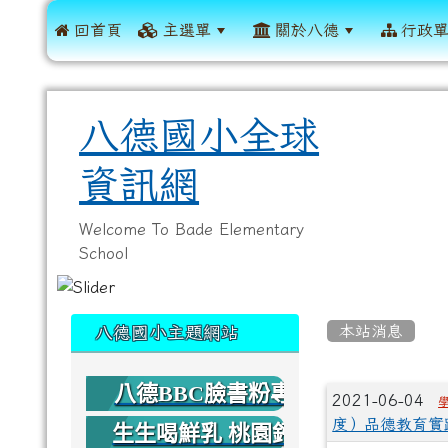
 回首頁
主選單
關於八德
行政
八德國小全球
資訊網
Welcome To Bade Elementary
School
:::
:::
本站消息
八德國小主題網站
八德BBC臉書粉專
文章列
2021-06-04
度）品德教育實
生生喝鮮乳 桃園鈣