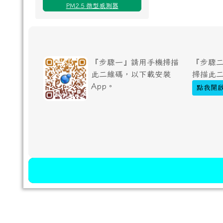
PM2.5 微型感測器
『步驟一』請用手機掃描
『步驟二
此二維碼，以下載安裝
掃描此
App。
點我開啟