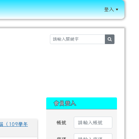
登入
:::
search
:::
會員登入
帳號
（109學年