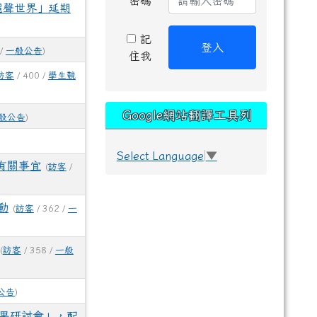
密碼
麗聲世界」延期
記
登入
 /
一般公告
)
住我
訪客
/ 400 /
學生競
Google網站翻譯工具列
般公告
)
Select Language
▼
有關事宜
(
訪客
/
動
(
訪客
/ 362 /
一
(
訪客
/ 358 /
一般
公告
)
成果研討會」，配