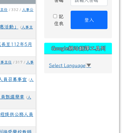
密碼
主任
/ 332 /
人事公
記
登入
住我
優惠活動」
(
人事主
長至112年5月
Google網站翻譯工具列
人事主任
/ 317 /
人事
Select Language
▼
人員召募事宜
(
人
人員甄選簡章
(
人
課程提供公務人員
到接受學校教師