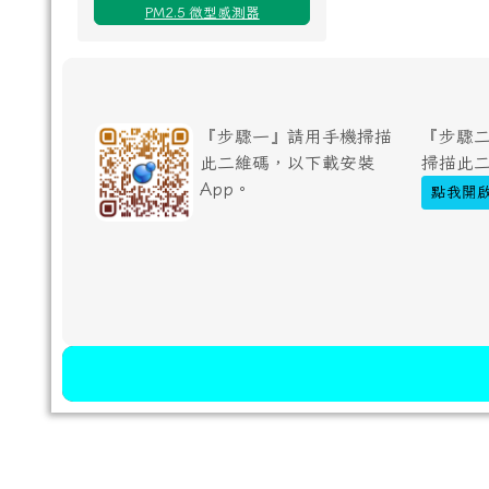
PM2.5 微型感測器
『步驟一』請用手機掃描
『步驟二
此二維碼，以下載安裝
掃描此
App。
點我開啟