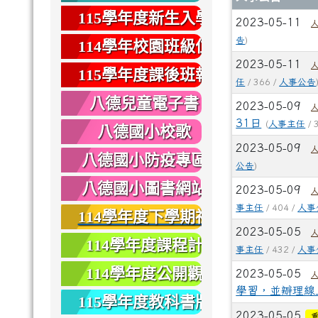
健康
115學年度新生入學
2023-05-11
專區
告
)
114學年校園班級位
2023-05-11
置圖
115學年度課後班報
任
/ 366 /
人事公告
名
八德兒童電子書
2023-05-09
31日
(
人事主任
/ 
八德國小校歌
2023-05-09
八德國小防疫專區
公告
)
八德國小圖書網站
2023-05-09
事主任
/ 404 /
人事
114學年度下學期社
2023-05-05
團報名
114學年度課程計
事主任
/ 432 /
人事
畫
114學年度公開觀
2023-05-05
學習，並辧理線
課
115學年度教科書版
2023-05-05