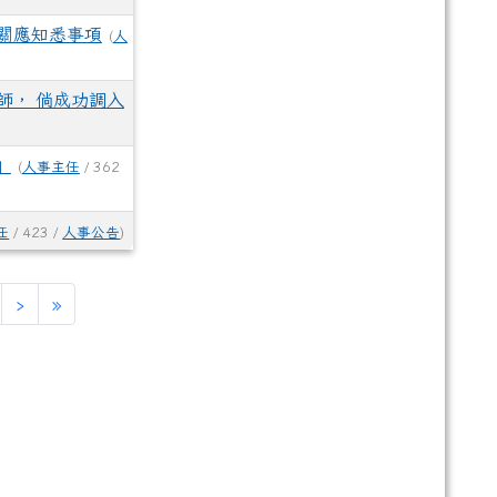
關應知悉事項
(
人
師， 倘成功調入
」
(
人事主任
/ 362
任
/ 423 /
人事公告
)
›
»