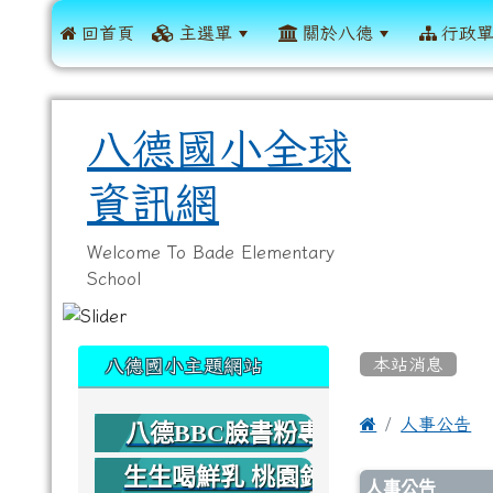
 回首頁
主選單
關於八德
行政
八德國小全球
資訊網
Welcome To Bade Elementary
School
:::
:::
本站消息
八德國小主題網站

人事公告
八德BBC臉書粉專
生生喝鮮乳 桃園鈣
文章列
人事公告