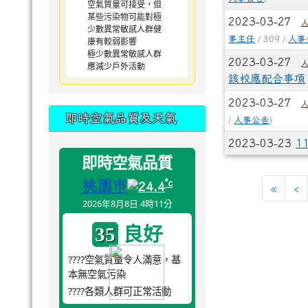
空氣質量可接受，但
某些污染物可能對極
2023-03-27
少數異常敏感人群健
事主任
/ 309 /
人事
康有較弱影響
極少數異常敏感人群
2023-03-27
應減少戶外活動
該校應配合事項
2023-03-27
即時空氣品質及天氣
/
人事公告
)
2023-03-23
1
即時空氣品質
桃園市
°c
24.4
«
‹
2026年8月8日 4時11分
良好
35
????空氣質量令人滿意，基
本無空氣污染
????各類人群可正常活動