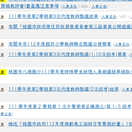
下簡稱教評會)審查應注意事項
(
人事主任
/ 406 /
人事公告
)
111學年度第2學期第3次代理教師甄選結果
(
人事主任
/ 431 /
人事
有關「桃園市政府原住民族發展委員會第三屆委員公開遴選
人事
有關本市112年度國民小學教師聯合甄選分發簡章
(
人事主任
/
人事
111學年度第2學期第3次代理教師甄選(1-10次招考)簡章
(
人事
桃園市八德國小111學年度特殊學生助理人員徵選結果錄取
重要
111學年度第2學期第3次代理教師甄選(2次招考)結果
(
人事
人事
111 學年度第 2 學期第 1 次午餐廚房正職廚工(第 1~5 
人事
人事公告
)
檢送「桃園市政府112年度推動員工協助方案實施計畫」1
人事