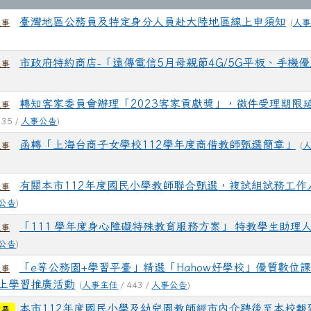
臺灣地區公務員及特定身分人員赴大陸地區線上申須知
(
人事
人事
市政府特約商店-「遠傳電信5月母親節4G/5G平板、手機
人事
)
轉知客家委員會辦理「2023客家貢獻獎」，徵件受理期限延
人事
335 /
人事公告
)
函轉「上海台商子女學校112學年度商借教師甄選簡章」
(
人事
有關本市112年度國民小學教師聯合甄選，複試組試務工作
人事
公告
)
「111 學年度身心障礙特殊教育服務方案」 特教學生助理
人事
公告
)
「e等公務園+學習平臺」精選「Hahow好學校」優質數位
人事
上學習推廣活動
(
人事主任
/ 443 /
人事公告
)
本市112年度國民小學及幼兒園教師經市內介聘後至本校報
重要