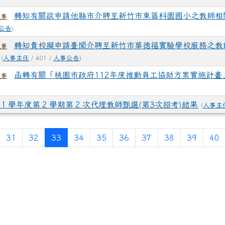
轉知有關欲申請他縣市介聘至新竹市東區科園國小之教師相
人事
公告
)
轉知貴校擬申請臺閩介聘至新竹市華德福實驗學校服務之教
人事
(
人事主任
/ 401 /
人事公告
)
函轉有關「桃園市政府112年度推動員工協助方案實施計畫
人事
11 學年度第 2 學期第 2 次代理教師甄選(第3次招考)結果
(
人事主
(current)
31
32
33
34
35
36
37
38
39
40