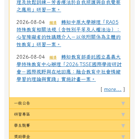
理及放鬆訓練－芳香療法於自我照護與自我覺察
之應用」研習一案。
2026-08-04
轉知中原大學辦理「RA05
輔導
特殊教育相關法規（含性別平等及人權法治）：
心智障礙者的性議題介入－以依附關係為主體的
性教育」研習一案。
2026-08-04
轉知教育部委託國立嘉義大
輔導
學特殊教育中心辦理「2026 TSSE國際學術研討
會－國際視野與在地回應：融合教育中社會情緒
學習的理論與實踐」實施計畫一案。
[
more...
]
一般公告
研習專區
學生競賽
獎助學金