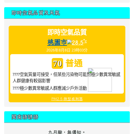
即時空氣品質及天氣
即時空氣品質
桃園市
°c
28.5
2026年8月8日 23時03分
普通
70
????空氣質量可接受，但某些污染物可能對極少數異常敏感
人群健康有較弱影響
????極少數異常敏感人群應減少戶外活動
PM2.5 微型感測器
閩南語諺語
九月颱，無儂知。