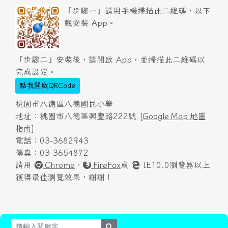
『步驟一』請用手機掃描此二維碼，以下
載安裝 App。
『步驟二』安裝後，請開啟 App，並掃描此二維碼以
完成設定。
點我開啟QRCode
桃園市八德區八德國民小學
地址：桃園市八德區興豐路222號 [
Google Map 地圖
指南
]
電話：03-3682943
傳真：03-3654872
請用
Chrome
、
FireFox
或
IE10.0瀏覽器以上
獲得最佳瀏覽效果，謝謝！
search